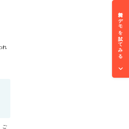
無料でデモを試してみる
われ
、ご