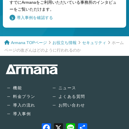
すでにArmanaをご利用いただいている事務所のインタビュ
ーをご覧いただけます。
導入事例を確認する
ホーム
Armana TOPページ
お役立ち情報
セキュリティ
ページの改ざんはどのように行われるのか
機能
ニュース
料金プラン
よくある質問
導入の流れ
お問い合わせ
導入事例
F
X
Li
共