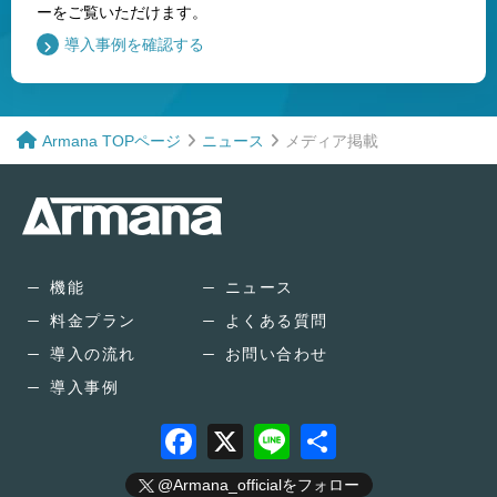
ーをご覧いただけます。
導入事例を確認する
メディア掲載
Armana TOPページ
ニュース
機能
ニュース
料金プラン
よくある質問
導入の流れ
お問い合わせ
導入事例
F
X
Li
共
a
n
有
@Armana_officialをフォロー